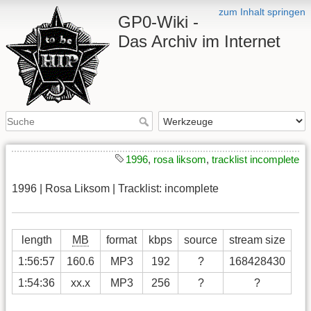
zum Inhalt springen
GP0-Wiki -
Das Archiv im Internet
1996
,
rosa liksom
,
tracklist incomplete
1996 | Rosa Liksom | Tracklist: incomplete
length
MB
format
kbps
source
stream size
1:56:57
160.6
MP3
192
?
168428430
1:54:36
xx.x
MP3
256
?
?