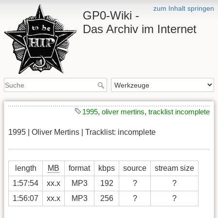
zum Inhalt springen
GP0-Wiki -
Das Archiv im Internet
1995
,
oliver mertins
,
tracklist incomplete
1995 | Oliver Mertins | Tracklist: incomplete
length
MB
format
kbps
source
stream size
1:57:54
xx.x
MP3
192
?
?
1:56:07
xx.x
MP3
256
?
?